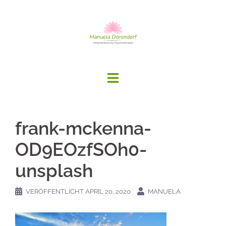
Springe
zum
Inhalt
frank-mckenna-
OD9EOzfSOh0-
unsplash
VERÖFFENTLICHT
APRIL 20, 2020
MANUELA