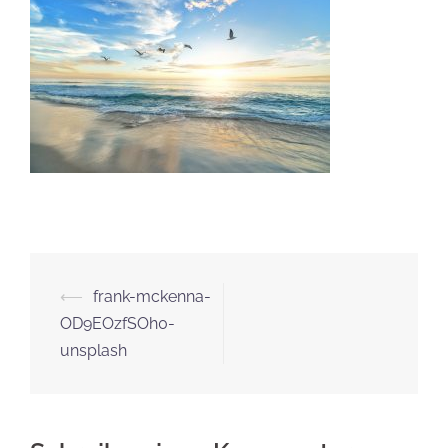
Beitrags-
⟵
frank-mckenna-
Navigation
OD9EOzfSOh0-
unsplash